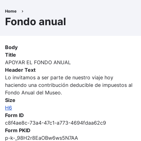
Skip
to
Home
Breadcrumb
main
Fondo anual
content
Body
Title
APOYAR EL FONDO ANUAL
Header Text
Lo invitamos a ser parte de nuestro viaje hoy
haciendo una contribución deducible de impuestos al
Fondo Anual del Museo.
Size
H6
Form ID
c8f4ae8c-73a4-47c1-a773-4694fdaa62c9
Form PKID
p-k-_98H2r8EaOBw6ws5N7AA